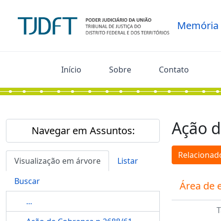
Skip to main content
Memória
Início
Sobre
Contato
Ação d
Navegar em Assuntos:
Relacionado
Visualização em árvore
Listar
Buscar
Área de 
...