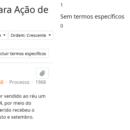
1
para Ação de
Sem termos específicos
0
lo
Ordem: Crescente
cluir termos específicos
Adicionar a área de transferência
68
·
Processo
·
1968
ter vendido ao réu um
4, por meio do
uerido recebeu o
sto e setembro.