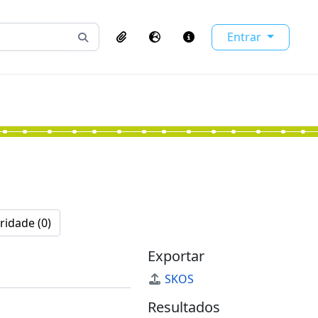
Entrar
Busque na página de navegação
Clipboard
Idioma
Atalhos
ridade (0)
Exportar
SKOS
Resultados