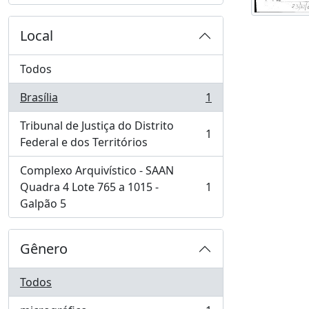
Local
Todos
Brasília
1
, 1 resultados
Tribunal de Justiça do Distrito
1
, 1 resultados
Federal e dos Territórios
Complexo Arquivístico - SAAN
Quadra 4 Lote 765 a 1015 -
1
, 1 resultados
Galpão 5
Gênero
Todos