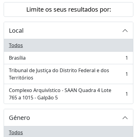
Limite os seus resultados por:
Local
Todos
Brasília
1
, 1 resultados
Tribunal de Justiça do Distrito Federal e dos
1
, 1 resultados
Territórios
Complexo Arquivístico - SAAN Quadra 4 Lote
1
, 1 resultados
765 a 1015 - Galpão 5
Género
Todos