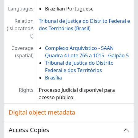
[Subseção] CIRCPAR - Circunscrição Judiciária - Paranoá
Languages
Brazilian Portuguese
[Subseção] CIRCPLA - Circunscrição Judiciária - Planaltina
[Subseção] CIRCRFU - Circunscrição Judiciária - Riacho Fundo
Relation
Tribunal de Justiça do Distrito Federal e
[Subseção] CIRCREM - Circunscrição Judiciária - Recanto das Emas
(isLocatedA
dos Territórios (Brasil)
[Subseção] CIRCSAM - Circunscrição Judiciária - Samambaia
t)
[Subseção] CIRCSOB - Circunscrição Judiciária - Sobradinho
[Subseção] CIRCSSB - Circunscrição Judiciária - São Sebastião
Coverage
Complexo Arquivístico - SAAN
[Subseção] CIRCSMA - Circunscrição Judiciária - Santa Maria
(spatial)
Quadra 4 Lote 765 a 1015 - Galpão 5
[Subseção] CIRCTAG - Circunscrição Judiciária - Taguatinga
Tribunal de Justiça do Distrito
[Seção] 2ª - Área Judicial - 2ª Instância
Federal e dos Territórios
[Seção] ADM - Área Administrativa
Brasília
Rights
Processo Judicial disponível para
acesso público.
Digital object metadata
Access Copies