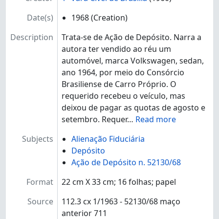
[Series] 130 - 130 - Falência e Concordata
[Series] 140 - 140 - Registros Públicos
Date(s)
1968
(Creation)
[Series] 150 - 150 - Acidentes do Trabalho
[Series] 160 - 160 - Fazenda Pública
Description
Trata-se de Ação de Depósito. Narra a
[Series] 210 - 210 - Crimes contra a pessoa, contra o patrimônio e propriedade imaterial
autora ter vendido ao réu um
[Series] 220 - 220 - Crimes contra a Família
automóvel, marca Volkswagen, sedan,
[Series] 230 - 230 - Crimes contra a Paz, Fé Públicas e Outras Falsidades
ano 1964, por meio do Consórcio
[Series] 240 - 240 - Crimes contra a Economia
Brasiliense de Carro Próprio. O
[Series] 250 - 250 - Entorpecentes
requerido recebeu o veículo, mas
[Series] 260 - 260 - Contravenções Penais
deixou de pagar as quotas de agosto e
[Series] 270 - 270 - Delitos de Trânsito
setembro. Requer
…
Read more
[Series] 280 - 280 - Crimes Militares
Subjects
Alienação Fiduciária
[Series] 290 - 290 - Outros Crimes
Depósito
[Subseção] CIRCACL - Circunscrição Judiciária - Águas Claras
Ação de Depósito n. 52130/68
[Subseção] CIRCBRZ - Circunscrição Judiciária - Brazlândia
[Subseção] CIRCCEI - Circunscrição Judiciária - Ceilândia
Format
22 cm X 33 cm; 16 folhas; papel
[Subseção] CIRCGAM - Circunscrição Judiciária - Gama
[Subseção] CIRCGUA - Circunscrição Judiciária - Guará
Source
112.3 cx 1/1963 - 52130/68 maço
[Subseção] CIRCNUB - Circunscrição Judiciária - Núcleo Bandeirante
anterior 711