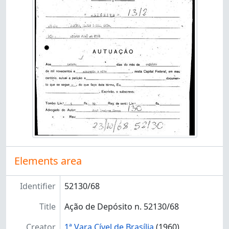
[Subseries] 114 - 114 - Posse
[Subseries] 115.1 - 115.1 - Propriedade/Propriedade
[Subseries] 115.2 - 115.2 - Propriedade/Condomínio
[Subseries] 115.3 - 115.3 - Propriedade/Direito autoral
[Subseries] 115.4 - 115.4 - Propriedade/Propriedade industrial
[Subseries] 115.5 - 115.5 - Propriedade/Usucapião
[Subseries] 116.1 - 116.1 - Associações/Associações de classe
[Subseries] 116.2 - 116.2 - Associações/Associações recreativas, esportivas
[Subseries] 116.3 - 116.3 - Associações/Cooperativas
[Subseries] 116.9 - 116.9 - Associações/Outros assuntos referentes a associações
[Subseries] 117.1 - 117.1 - Sociedades comerciais/Sociedades anônimas
[Subseries] 117.2 - 117.2 - Sociedades comerciais/Sociedades por cotas
[Subseries] 117.3 - 117.3 - Sociedades comerciais/Microempresa
Elements area
[Subseries] 117.9 - 117.9 - Sociedades comerciais/Outros assuntos referentes a sociedades comerciais
[Subseries] 119.1 - 119.1 - Outros assuntos relativos a Cível/Título de crédito
Identifier
52130/68
[Subseries] 119.2 - 119.2 - Outros assuntos relativos a Cível/Insolvência civil
[Subseries] 119.9 - 119.9 - Outros assuntos relativos a cível/ Assuntos diversos relativos a cível
Title
Ação de Depósito n. 52130/68
[Series] 120 - 120 - Família, Órfãos e Sucessões
Creator
1ª Vara Cível de Brasília
(1960)