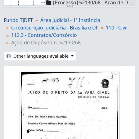
[Processo] 52130/68 - Ação de Depósito n. 52130/68
[Processo] 50662/68 - Ação de Depósito n. 50662/68
[Processo] 14082/64 - Ação de Sustação de Protesto n. 14082/64
Fundo TJDFT
Área Judicial - 1ª Instância
[Processo] 41509/67 - Ação de Notificação n. 41509/67
Circunscrição Judiciária - Brasília e DF
110 - Civil
[Processo] 14084/64 - Ação de Cobrança n. 14084/64
112.3 - Contratos/Consórcio
[Processo] 53304/68 - Ação de Busca e Apreensão n. 53304/68
Ação de Depósito n. 52130/68
[Subseries] 112.41 - 112.41 - Contratos/Relação de consumo/Fornecimento de produtos
[Subseries] 112.42 - 112.42 - Contratos/Relação de consumo/Prestação de serviços
Other languages available
[Subseries] 112.5 - 112.5 - Contratos/Corretagem
[Subseries] 112.61 - 112.61 - Contratos/Instituições de Ensino/Acesso à Educação
[Subseries] 112.7 - 112.7 - Contratos/Fiança
[Subseries] 112.81 - 112.81 - Contratos/Contratos imobiliários/Sistema Financeiro de Habitação
[Subseries] 112.82 - 112.82 - Contratos/Contratos Imobiliários/Incorporação imobiliária
[Subseries] 112.89 - 112.89 - Contratos/Contratos Imobiliários/Outros contratos imobiliários
[Subseries] 112.92 - 112.92 - Contratos/Outros assuntos referentes a contratos/Previdência privada
[Subseries] 112.93 - 112.93 - Contratos/Outros assuntos referentes a contratos/Contratos de seguro
[Subseries] 112.94 - 112.94 - Contratos/Outros assuntos referentes a contratos/Comodato
[Subseries] 112.99 - 112.99 - Contratos/Outros assuntos referentes a contratos/Outros contratos
[Subseries] 113 - 113 - Locação