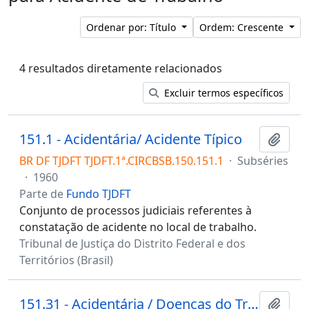
Ordenar por: Título
Ordem: Crescente
4 resultados diretamente relacionados
Excluir termos específicos
151.1 - Acidentária/ Acidente Típico
Adici
BR DF TJDFT TJDFT.1ª.CIRCBSB.150.151.1
·
Subséries
·
1960
Parte de
Fundo TJDFT
Conjunto de processos judiciais referentes à
constatação de acidente no local de trabalho.
Tribunal de Justiça do Distrito Federal e dos
Territórios (Brasil)
151.31 - Acidentária / Doenças do Trabalho / LER-DORT
Adici