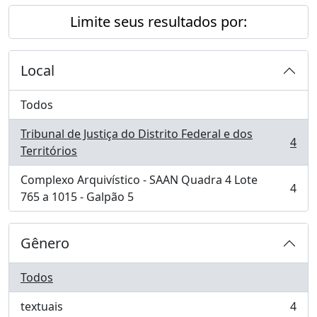
Limite seus resultados por:
Local
Todos
Tribunal de Justiça do Distrito Federal e dos
4
, 4 resultados
Territórios
Complexo Arquivístico - SAAN Quadra 4 Lote
4
, 4 resultados
765 a 1015 - Galpão 5
Gênero
Todos
textuais
4
, 4 resultados