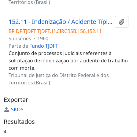
Territórios (Brasil)
152.11 - Indenização / Acidente Típico / Com Morte
Adici
BR DF TJDFT TJDFT.1ª.CIRCBSB.150.152.11
·
Subséries
·
1960
Parte de
Fundo TJDFT
Conjunto de processos judiciais referentes à
solicitação de indenização por acidente de trabalho
com morte.
Tribunal de Justiça do Distrito Federal e dos
Territórios (Brasil)
Exportar
SKOS
Resultados
4