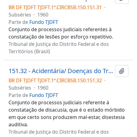
BR DF TJDFT TJDFT.1ª.CIRCBSB.150.151.31
·
Subséries
·
1960
Parte de
Fundo TJDFT
Conjunto de processos judiciais referentes à
constatação de lesões por esforço repetitivo.
Tribunal de Justiça do Distrito Federal e dos
Territórios (Brasil)
151.32 - Acidentária/ Doenças do Trabalho/ Disacusia
Adici
BR DF TJDFT TJDFT.1ª.CIRCBSB.150.151.32
·
Subséries
·
1960
Parte de
Fundo TJDFT
Conjunto de processos judiciais referente à
constatação de disacusia, que é o estado mórbido
em que certo sons produzem mal-estar, disestesia
auditiva.
Tribunal de Justiça do Distrito Federal e dos