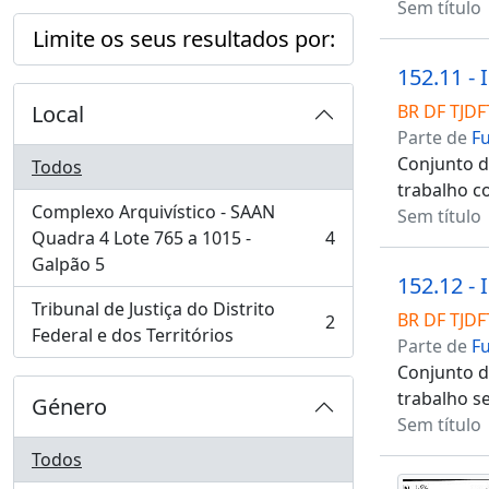
Sem título
Limite os seus resultados por:
152.11 -
Local
BR DF TJDF
Parte de
F
Conjunto de
Todos
trabalho c
Complexo Arquivístico - SAAN
Sem título
Quadra 4 Lote 765 a 1015 -
4
, 4 resultados
Galpão 5
152.12 - 
Tribunal de Justiça do Distrito
BR DF TJDF
2
, 2 resultados
Federal e dos Territórios
Parte de
F
Conjunto de
trabalho s
Género
Sem título
Todos