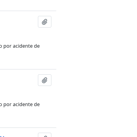
Adicionar à área de transferência
ão por acidente de
Adicionar à área de transferência
ão por acidente de