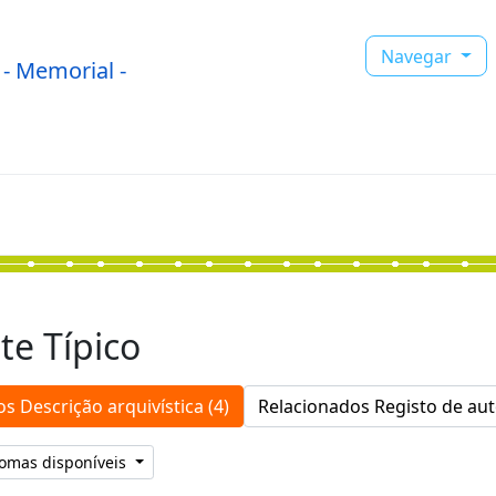
Navegar
- Memorial -
te Típico
s Descrição arquivística (4)
Relacionados Registo de aut
iomas disponíveis