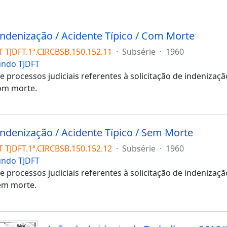
 Indenização / Acidente Típico / Com Morte
T TJDFT.1ª.CIRCBSB.150.152.11
·
Subsérie
·
1960
undo TJDFT
 processos judiciais referentes à solicitação de indenizaç
om morte.
Indenização / Acidente Típico / Sem Morte
T TJDFT.1ª.CIRCBSB.150.152.12
·
Subsérie
·
1960
undo TJDFT
 processos judiciais referentes à solicitação de indenizaç
em morte.