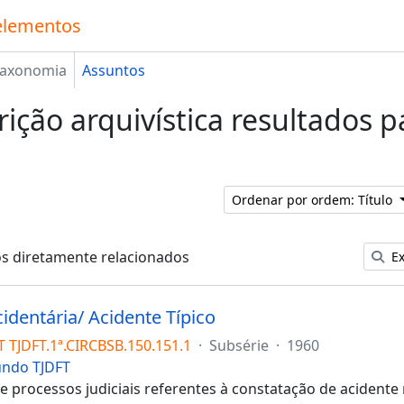
elementos
Taxonomia
Assuntos
rição arquivística resultados 
Ordenar por ordem: Título
os diretamente relacionados
Ex
cidentária/ Acidente Típico
T TJDFT.1ª.CIRCBSB.150.151.1
·
Subsérie
·
1960
undo TJDFT
 processos judiciais referentes à constatação de acidente 