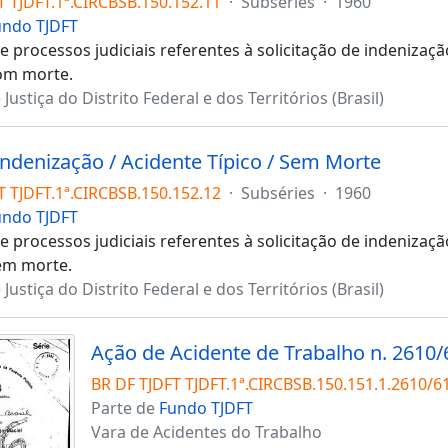
T TJDFT.1ª.CIRCBSB.150.152.11
·
Subséries
·
1960
undo TJDFT
 processos judiciais referentes à solicitação de indenizaç
om morte.
 Justiça do Distrito Federal e dos Territórios (Brasil)
Indenização / Acidente Típico / Sem Morte
T TJDFT.1ª.CIRCBSB.150.152.12
·
Subséries
·
1960
undo TJDFT
 processos judiciais referentes à solicitação de indenizaç
em morte.
 Justiça do Distrito Federal e dos Territórios (Brasil)
Ação de Acidente de Trabalho n. 2610/
BR DF TJDFT TJDFT.1ª.CIRCBSB.150.151.1.2610/6
Parte de
Fundo TJDFT
Vara de Acidentes do Trabalho