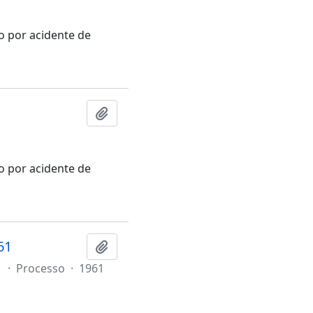
ão por acidente de
Adicionar a área de transferência
ão por acidente de
61
Adicionar a área de transferência
1
·
Processo
·
1961