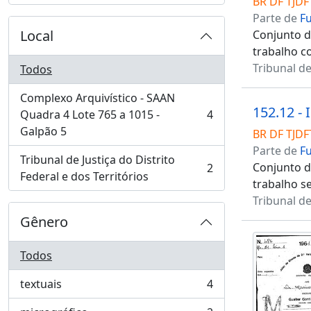
BR DF TJDF
Parte de
F
Local
Conjunto de
trabalho c
Tribunal de
Todos
Complexo Arquivístico - SAAN
152.12 - 
Quadra 4 Lote 765 a 1015 -
4
, 4 resultados
Galpão 5
BR DF TJDF
Parte de
F
Tribunal de Justiça do Distrito
Conjunto de
2
, 2 resultados
Federal e dos Territórios
trabalho s
Tribunal de
Gênero
Todos
textuais
4
, 4 resultados