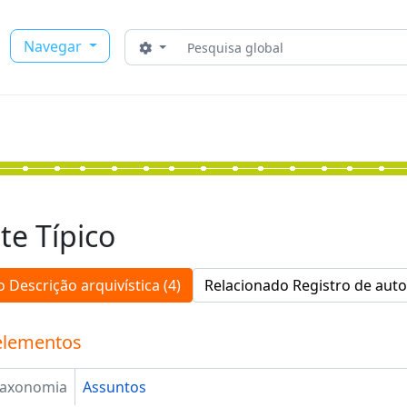
Buscar
Navegar
Opções de busca
te Típico
 Descrição arquivística (4)
Relacionado Registro de auto
elementos
Taxonomia
Assuntos