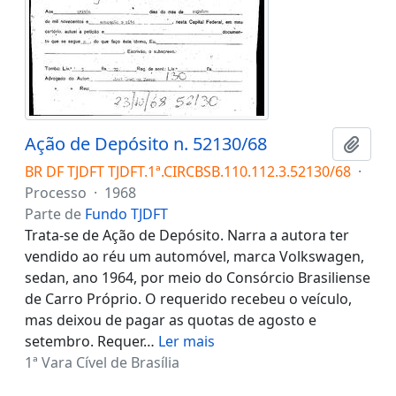
Ação de Depósito n. 52130/68
Adici
BR DF TJDFT TJDFT.1ª.CIRCBSB.110.112.3.52130/68
·
Processo
·
1968
Parte de
Fundo TJDFT
Trata-se de Ação de Depósito. Narra a autora ter
vendido ao réu um automóvel, marca Volkswagen,
sedan, ano 1964, por meio do Consórcio Brasiliense
de Carro Próprio. O requerido recebeu o veículo,
mas deixou de pagar as quotas de agosto e
setembro. Requer
…
Ler mais
1ª Vara Cível de Brasília