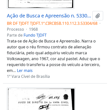
Ação de Busca e Apreensão n. 53304/68
Adici
BR DF TJDFT TJDFT.1ª.CIRCBSB.110.112.3.53304/68
·
Processo
·
1968
Parte de
Fundo TJDFT
Trata-se de Ação de Busca e Apreensão. Narra o
autor que o réu firmou contrato de alienação
fiduciária, pelo qual adquiriu veículo marca
Volkswagen, ano 1967, cor azul pastel. Aduz que o
requerido transferiu a posse do veículo a terceiro,
em
…
Ler mais
1ª Vara Cível de Brasília