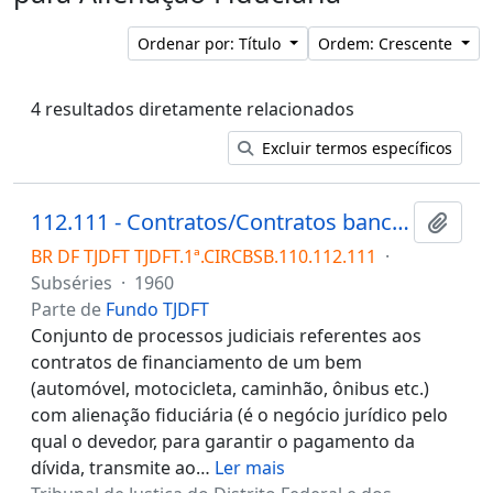
Ordenar por: Título
Ordem: Crescente
4 resultados diretamente relacionados
Excluir termos específicos
112.111 - Contratos/Contratos bancários/Financiamento/Alienação fiduciária, leasing, reserva de domínio
Adici
BR DF TJDFT TJDFT.1ª.CIRCBSB.110.112.111
·
Subséries
·
1960
Parte de
Fundo TJDFT
Conjunto de processos judiciais referentes aos
contratos de financiamento de um bem
(automóvel, motocicleta, caminhão, ônibus etc.)
com alienação fiduciária (é o negócio jurídico pelo
qual o devedor, para garantir o pagamento da
dívida, transmite ao
…
Ler mais