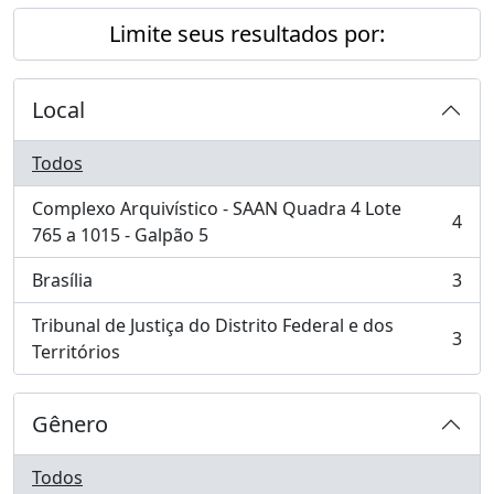
Limite seus resultados por:
Local
Todos
Complexo Arquivístico - SAAN Quadra 4 Lote
4
, 4 resultados
765 a 1015 - Galpão 5
Brasília
3
, 3 resultados
Tribunal de Justiça do Distrito Federal e dos
3
, 3 resultados
Territórios
Gênero
Todos