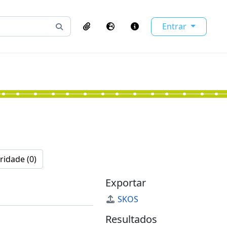
Entrar
Busque na página de navegação
Clipboard
Idioma
Atalhos
ridade (0)
Exportar
SKOS
Resultados