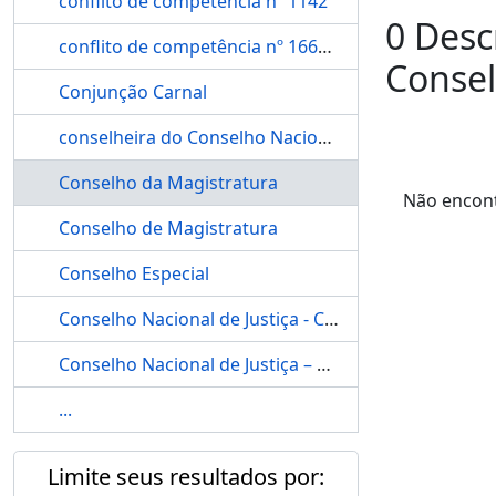
conflito de competência nº 1142
0 Desc
conflito de competência nº 166696
Consel
Conjunção Carnal
conselheira do Conselho Nacional de Justiça – CNJ, Maria Tereza Uille
Conselho da Magistratura
Não encont
Conselho de Magistratura
Conselho Especial
Conselho Nacional de Justiça - CNJ
Conselho Nacional de Justiça – CNJ
...
Limite seus resultados por: