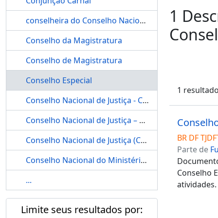
Conjunção Carnal
1 Desc
conselheira do Conselho Nacional de Justiça – CNJ, Maria Tereza Uille
Consel
Conselho da Magistratura
Conselho de Magistratura
Conselho Especial
1 resultad
Conselho Nacional de Justiça - CNJ
Conselho Nacional de Justiça – CNJ
Conselho
BR DF TJDFT
Conselho Nacional de Justiça (CNJ)
Parte de
F
Conselho Nacional do Ministério Público
Documentos
Conselho E
...
atividades.
Limite seus resultados por: