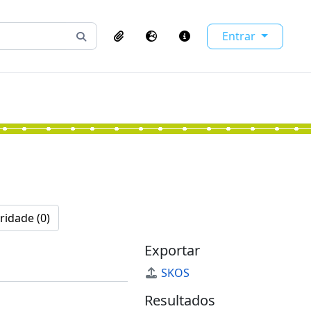
Entrar
Busque na página de navegação
Clipboard
Idioma
Atalhos
ridade (0)
Exportar
SKOS
Resultados