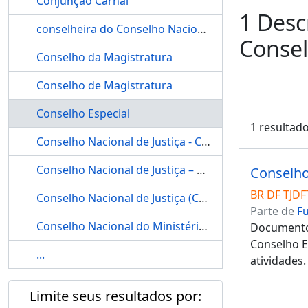
Conjunção Carnal
1 Desc
conselheira do Conselho Nacional de Justiça – CNJ, Maria Tereza Uille
Consel
Conselho da Magistratura
Conselho de Magistratura
Conselho Especial
1 resultad
Conselho Nacional de Justiça - CNJ
Conselho Nacional de Justiça – CNJ
Conselho
BR DF TJDFT
Conselho Nacional de Justiça (CNJ)
Parte de
F
Conselho Nacional do Ministério Público
Documentos
Conselho E
...
atividades.
Limite seus resultados por: