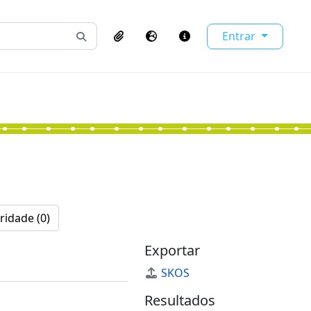
Entrar
Busque na página de navegação
Clipboard
Idioma
Atalhos
ridade (0)
Exportar
SKOS
Resultados