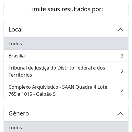
Limite seus resultados por:
Local
Todos
Brasília
2
, 2 resultados
Tribunal de Justiça do Distrito Federal e dos
2
, 2 resultados
Territórios
Complexo Arquivístico - SAAN Quadra 4 Lote
2
, 2 resultados
765 a 1015 - Galpão 5
Gênero
Todos