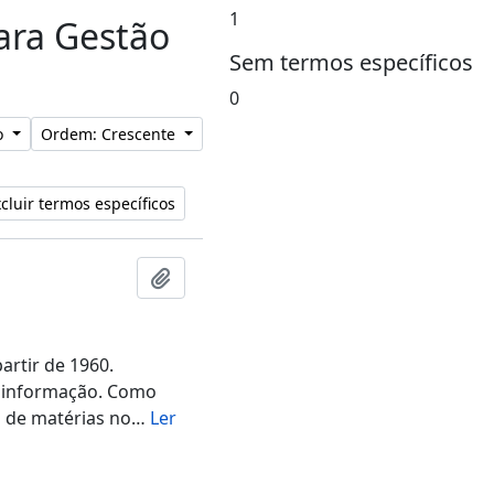
1
para Gestão
Sem termos específicos
0
lo
Ordem: Crescente
cluir termos específicos
Adicionar a área de transferência
artir de 1960.
a informação. Como
 de matérias no
…
Ler