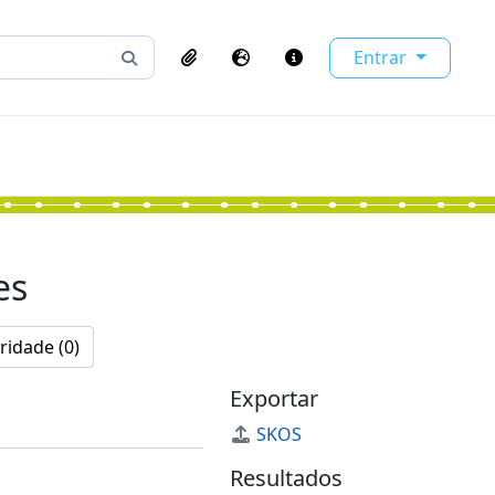
Entrar
Busque na página de navegação
Clipboard
Idioma
Atalhos
es
ridade (0)
Exportar
SKOS
Resultados