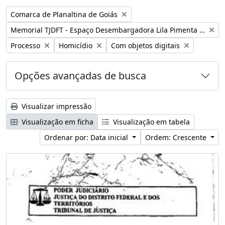
Remover filtro:
Comarca de Planaltina de Goiás
Remover filtro:
Memorial TJDFT - Espaço Desembargadora Lila Pimenta Duarte
Remover filtro:
Remover filtro:
Remover filtro:
Processo
Homicídio
Com objetos digitais
Opções avançadas de busca
Visualizar impressão
Visualização em ficha
Visualização em tabela
Ordenar por: Data inicial
Ordem: Crescente