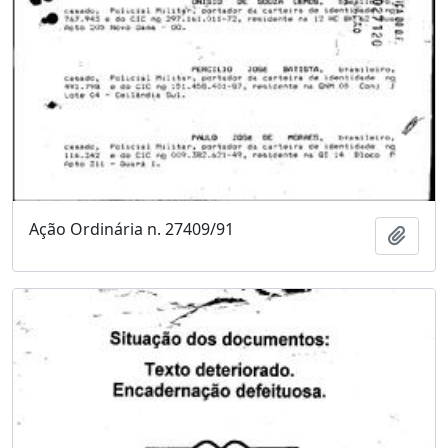
Ação Ordinária n. 27409/91
Adici