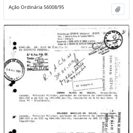
Ação Ordinária 56008/95
Adici