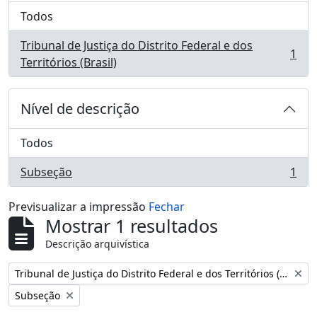
Todos
Tribunal de Justiça do Distrito Federal e dos
1
, 1 resultados
Territórios (Brasil)
Nível de descrição
Todos
Subseção
1
, 1 resultados
Previsualizar a impressão
Fechar
Mostrar 1 resultados
Descrição arquivística
Remover filtro:
Tribunal de Justiça do Distrito Federal e dos Territórios (Brasil)
Remover filtro:
Subseção