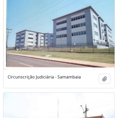
Circunscrição Judiciária - Samambaia
Adici