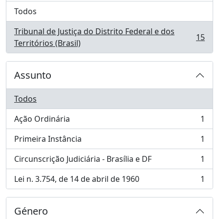
Todos
Tribunal de Justiça do Distrito Federal e dos
15
, 15 resultados
Territórios (Brasil)
Assunto
Todos
Ação Ordinária
1
, 1 resultados
Primeira Instância
1
, 1 resultados
Circunscrição Judiciária - Brasília e DF
1
, 1 resultados
Lei n. 3.754, de 14 de abril de 1960
1
, 1 resultados
Género