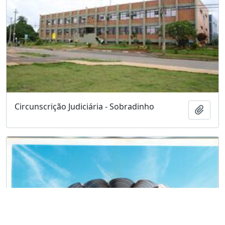
Circunscrição Judiciária - Sobradinho
Adici