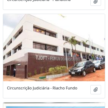
Adici
Circunscrição Judiciária - Riacho Fundo
Adici