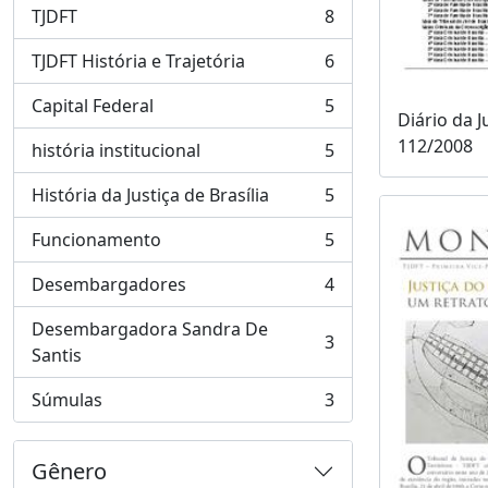
TJDFT
8
, 8 resultados
TJDFT História e Trajetória
6
, 6 resultados
Capital Federal
5
, 5 resultados
Diário da J
112/2008
história institucional
5
, 5 resultados
História da Justiça de Brasília
5
, 5 resultados
Funcionamento
5
, 5 resultados
Desembargadores
4
, 4 resultados
Desembargadora Sandra De
3
, 3 resultados
Santis
Súmulas
3
, 3 resultados
Gênero