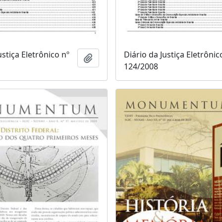
ustiça Eletrônico nº
Diário da Justiça Eletrônic
Adicionar a área de transferência
124/2008