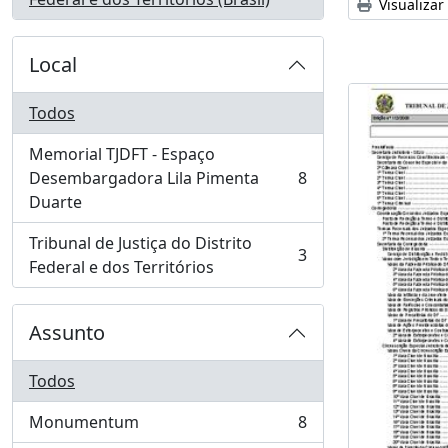
Visualizar
Local
Todos
Memorial TJDFT - Espaço
Desembargadora Lila Pimenta
8
, 8 resultados
Duarte
Tribunal de Justiça do Distrito
3
, 3 resultados
Federal e dos Territórios
Assunto
Todos
Monumentum
8
, 8 resultados