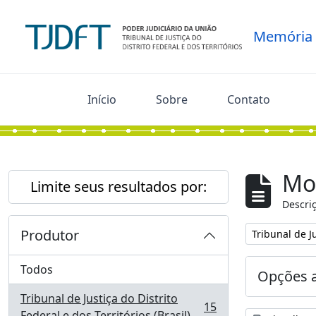
Skip to main content
Memória
Início
Sobre
Contato
Mo
Limite seus resultados por:
Descriç
Produtor
Remover filtro
Tribunal de Ju
Todos
Opções 
Tribunal de Justiça do Distrito
15
, 15 resultados
Federal e dos Territórios (Brasil)