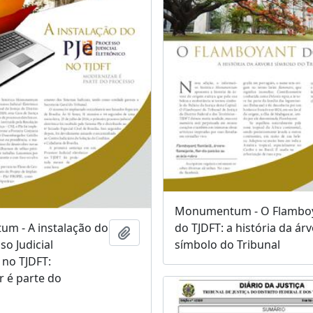
Monumentum - O Flambo
m - A instalação do
do TJDFT: a história da ár
Adicionar a área de transferência
so Judicial
símbolo do Tribunal
 no TJDFT:
 é parte do