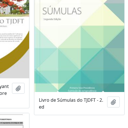
yant
Adicionar a área de transferência
vore
Livro de Súmulas do TJDFT - 2.
Adici
ed