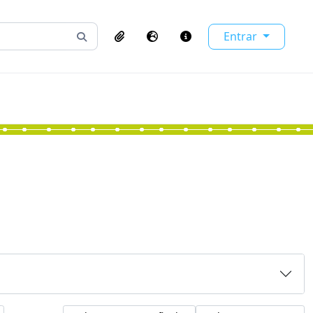
Entrar
Busque na página de navegação
Clipboard
Idioma
Atalhos