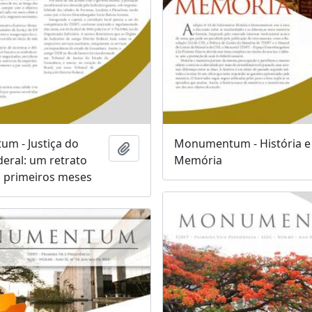
m - Justiça do
Monumentum - História e
Adicionar a área de transferência
deral: um retrato
Memória
 primeiros meses