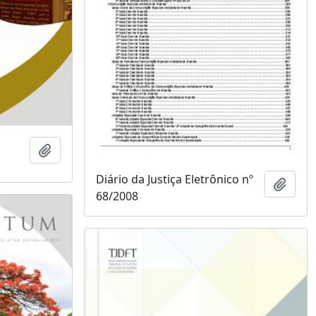
Adicionar a área de transferência
Diário da Justiça Eletrônico nº
Adici
68/2008