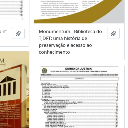
o nº
Monumentum - Biblioteca do
Adicionar a área de transferência
Adici
TJDFT: uma história de
preservação e acesso ao
conhecimento