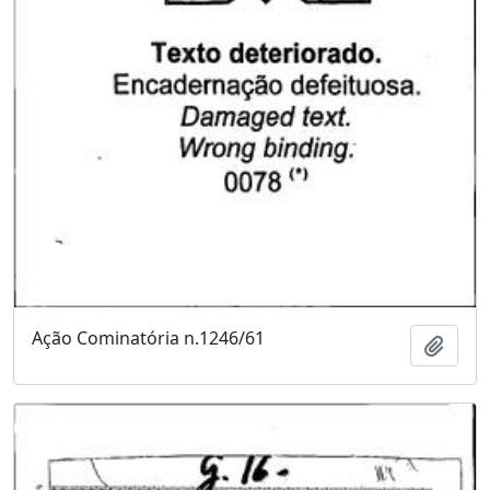
Ação Cominatória n.1246/61
Adici