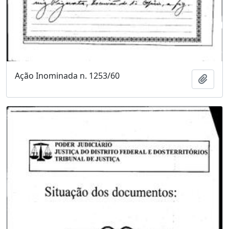
Ação Inominada n. 1253/60
Adici