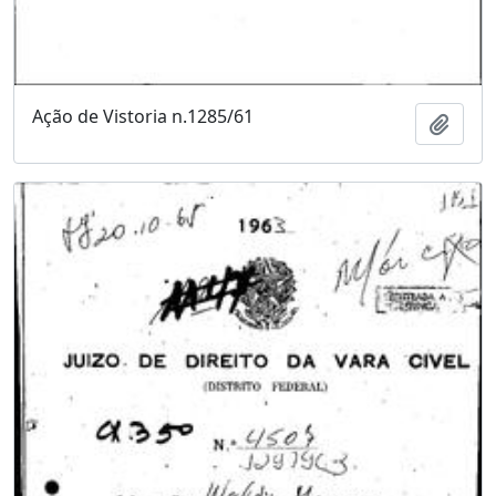
Ação de Vistoria n.1285/61
Adici