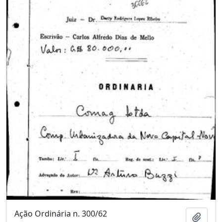
Ação Ordinária n. 300/62
Adici