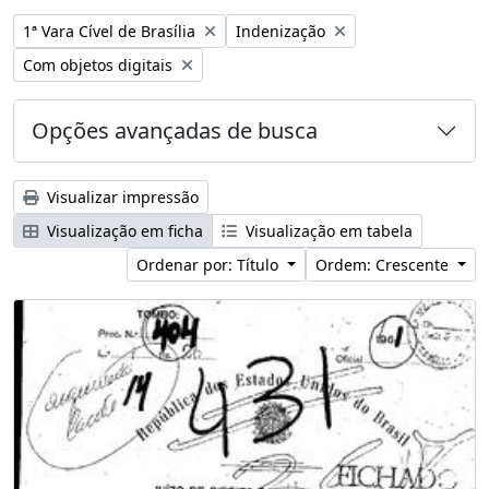
Remover filtro:
Remover filtro:
1ª Vara Cível de Brasília
Indenização
Remover filtro:
Com objetos digitais
Opções avançadas de busca
Visualizar impressão
Visualização em ficha
Visualização em tabela
Ordenar por: Título
Ordem: Crescente