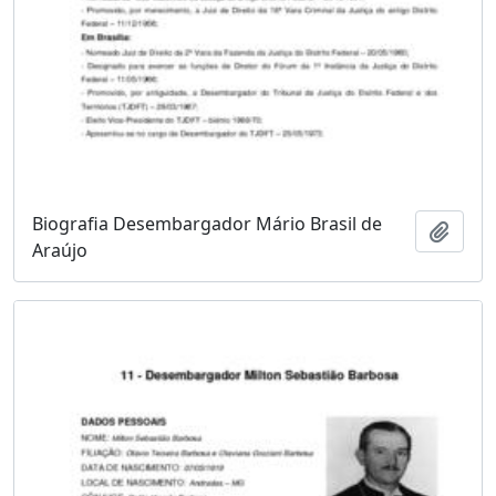
Biografia Desembargador Mário Brasil de
Adici
Araújo