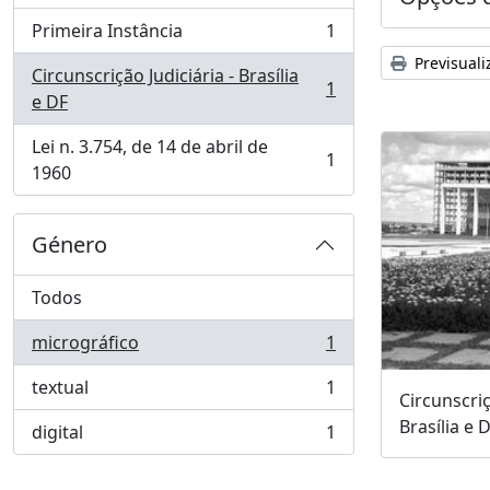
Primeira Instância
1
, 1 resultados
Previsuali
Circunscrição Judiciária - Brasília
1
, 1 resultados
e DF
Lei n. 3.754, de 14 de abril de
1
, 1 resultados
1960
Género
Todos
micrográfico
1
, 1 resultados
textual
1
, 1 resultados
Circunscriç
Brasília e 
digital
1
, 1 resultados