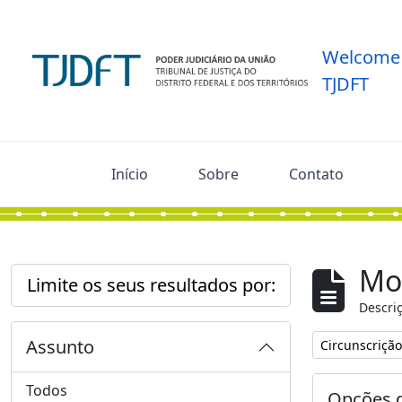
Skip to main content
Welcome 
TJDFT
Início
Sobre
Contato
Mos
Limite os seus resultados por:
Descriç
Assunto
Remover filtro
Circunscrição 
Todos
Opções d