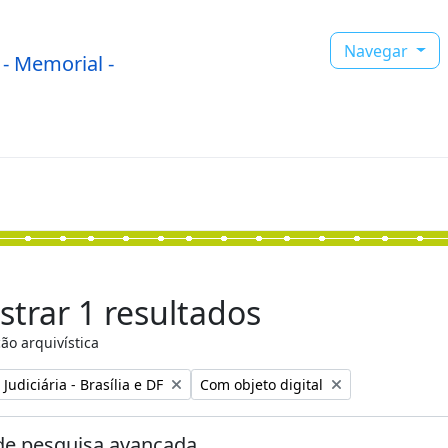
Navegar
- Memorial -
trar 1 resultados
ão arquivística
:
Remover filtro:
Judiciária - Brasília e DF
Com objeto digital
e pesquisa avançada