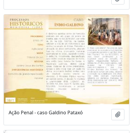
Ação Penal - caso Galdino Pataxó
Adici