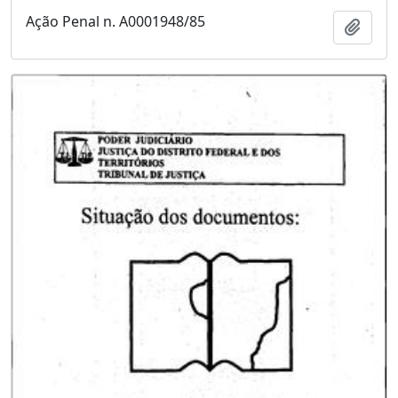
Ação Penal n. A0001948/85
Adici