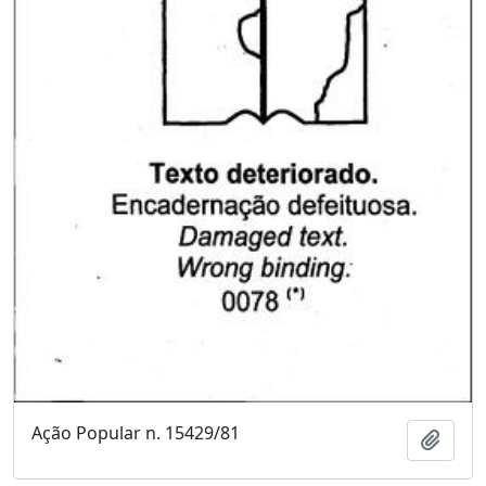
Ação Popular n. 15429/81
Adici