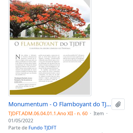
Monumentum - O Flamboyant do TJDFT: a história da árvore símbolo do Tribunal
Adici
TJDFT.ADM.06.04.01.1.Ano XII - n. 60
·
Item
·
01/05/2022
Parte de
Fundo TJDFT