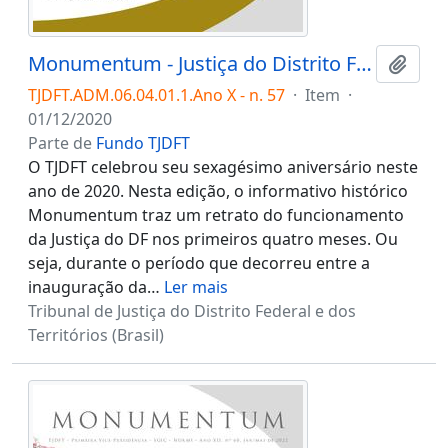
Monumentum - Justiça do Distrito Federal: um retrato dos quatro primeiros meses
Adici
TJDFT.ADM.06.04.01.1.Ano X - n. 57
·
Item
·
01/12/2020
Parte de
Fundo TJDFT
O TJDFT celebrou seu sexagésimo aniversário neste
ano de 2020. Nesta edição, o informativo histórico
Monumentum traz um retrato do funcionamento
da Justiça do DF nos primeiros quatro meses. Ou
seja, durante o período que decorreu entre a
inauguração da
…
Ler mais
Tribunal de Justiça do Distrito Federal e dos
Territórios (Brasil)