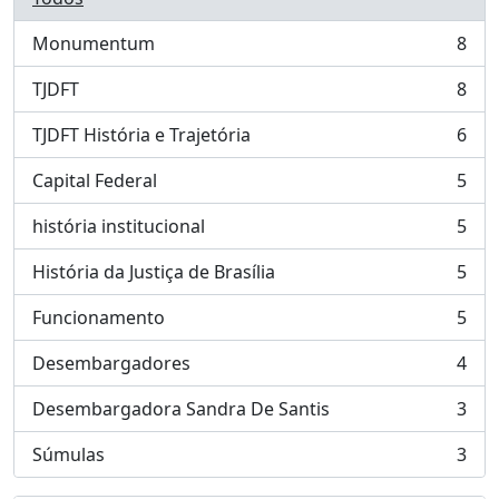
Monumentum
8
, 8 resultados
TJDFT
8
, 8 resultados
TJDFT História e Trajetória
6
, 6 resultados
Capital Federal
5
, 5 resultados
história institucional
5
, 5 resultados
História da Justiça de Brasília
5
, 5 resultados
Funcionamento
5
, 5 resultados
Desembargadores
4
, 4 resultados
Desembargadora Sandra De Santis
3
, 3 resultados
Súmulas
3
, 3 resultados