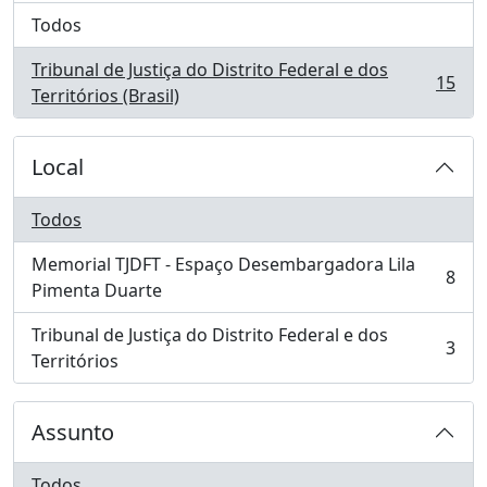
Todos
Tribunal de Justiça do Distrito Federal e dos
15
, 15 resultados
Territórios (Brasil)
Local
Todos
Memorial TJDFT - Espaço Desembargadora Lila
8
, 8 resultados
Pimenta Duarte
Tribunal de Justiça do Distrito Federal e dos
3
, 3 resultados
Territórios
Assunto
Todos