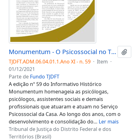
Monumentum - O Psicossocial no TJDFT
Adici
TJDFT.ADM.06.04.01.1.Ano XI - n. 59
·
Item
·
01/12/2021
Parte de
Fundo TJDFT
A edição nº 59 do Informativo Histórico
Monumentum homenageia as psicólogas,
psicólogos, assistentes sociais e demais
profissionais que atuaram e atuam no Serviço
Psicossocial da Casa. Ao longo dos anos, com o
desenvolvimento e consolidação do
…
Ler mais
Tribunal de Justiça do Distrito Federal e dos
Territórios (Brasil)