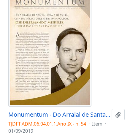
Monumentum - Do Arraial de Santa Luzia a Brasília: uma história sobre o desembargador José Dilermando Meireles, homem das letras e da cultura
Adici
TJDFT.ADM.06.04.01.1.Ano IX - n. 54
·
Item
·
01/09/2019