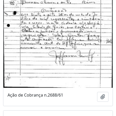
Ação de Cobrança n.2688/61
Adici