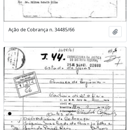
Ação de Cobrança n. 34485/66
Adici