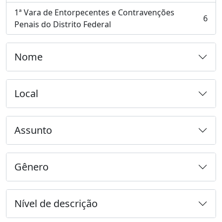
1ª Vara de Entorpecentes e Contravenções
6
, 6 resultados
Penais do Distrito Federal
Nome
Local
Assunto
Gênero
Nível de descrição