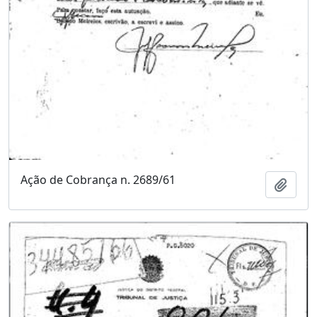
Ação de Cobrança n. 2689/61
Adici