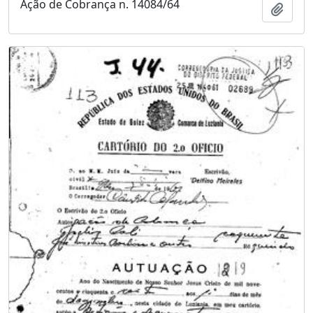
Ação de Cobrança n. 14084/64
Adici