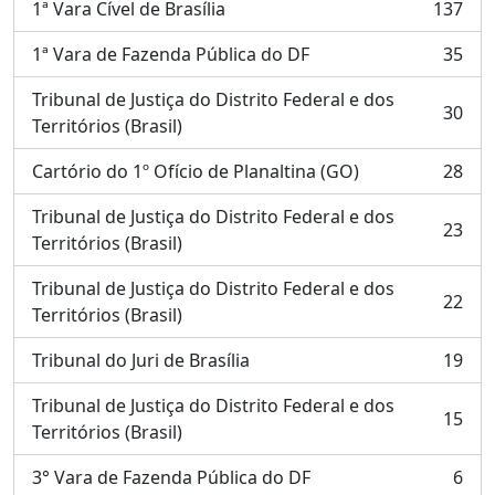
1ª Vara Cível de Brasília
137
, 137 resultados
1ª Vara de Fazenda Pública do DF
35
, 35 resultados
Tribunal de Justiça do Distrito Federal e dos
30
, 30 resultados
Territórios (Brasil)
Cartório do 1º Ofício de Planaltina (GO)
28
, 28 resultados
Tribunal de Justiça do Distrito Federal e dos
23
, 23 resultados
Territórios (Brasil)
Tribunal de Justiça do Distrito Federal e dos
22
, 22 resultados
Territórios (Brasil)
Tribunal do Juri de Brasília
19
, 19 resultados
Tribunal de Justiça do Distrito Federal e dos
15
, 15 resultados
Territórios (Brasil)
3° Vara de Fazenda Pública do DF
6
, 6 resultados