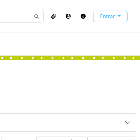
Entrar
Busque na página de navegação
Clipboard
Idioma
Atalhos