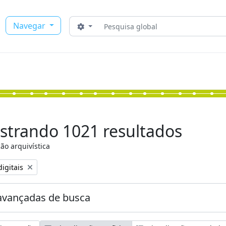
Buscar
Navegar
Opções de busca
strando 1021 resultados
ão arquivística
:
igitais
avançadas de busca