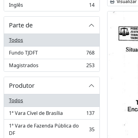
Visualizar
Inglês
14
, 14 resultados
Parte de
Todos
Fundo TJDFT
768
, 768 resultados
Magistrados
253
, 253 resultados
Produtor
Todos
1ª Vara Cível de Brasília
137
, 137 resultados
1ª Vara de Fazenda Pública do
35
, 35 resultados
DF