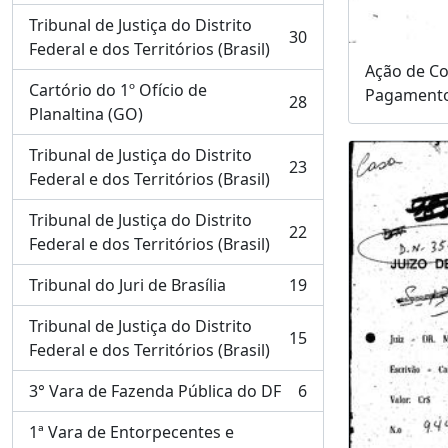
Tribunal de Justiça do Distrito
30
, 30 resultados
Federal e dos Territórios (Brasil)
Ação de C
Cartório do 1º Ofício de
Pagamento
28
, 28 resultados
Planaltina (GO)
Tribunal de Justiça do Distrito
23
, 23 resultados
Federal e dos Territórios (Brasil)
Tribunal de Justiça do Distrito
22
, 22 resultados
Federal e dos Territórios (Brasil)
Tribunal do Juri de Brasília
19
, 19 resultados
Tribunal de Justiça do Distrito
15
, 15 resultados
Federal e dos Territórios (Brasil)
3° Vara de Fazenda Pública do DF
6
, 6 resultados
1ª Vara de Entorpecentes e