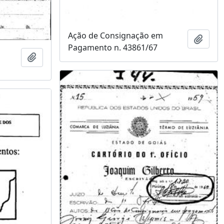
Ação de Consignação em
Adici
Pagamento n. 43861/67
Adicionar a área de transferência