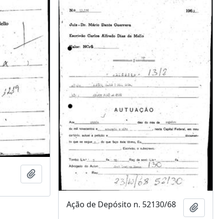
Adicionar a área de transferência
Ação de Depósito n. 52130/68
Adici