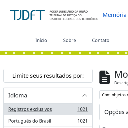
Skip to main content
Memória
Início
Sobre
Contato
Mo
Limite seus resultados por:
Descriç
Idioma
Remover filtro
Com objetos d
Registros exclusivos
1021
Opções 
, 1021 resultados
Português do Brasil
1021
, 1021 resultados