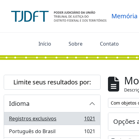
Skip to main content
Memória
Início
Sobre
Contato
Mo
Limite seus resultados por:
Descriç
Idioma
Remover filtro
Com objetos d
Registros exclusivos
1021
Opções 
, 1021 resultados
Português do Brasil
1021
, 1021 resultados