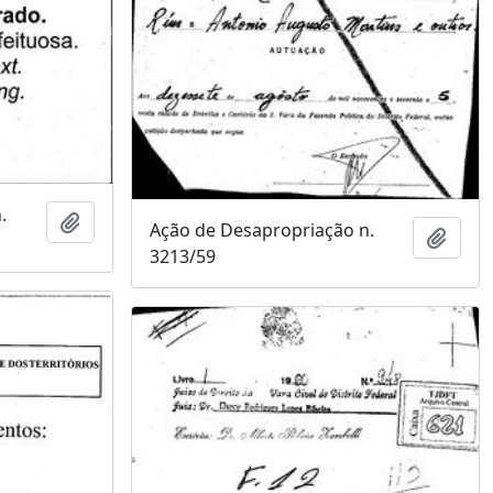
.
Adicionar a área de transferência
Ação de Desapropriação n.
Adici
3213/59