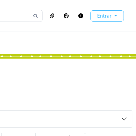
Entrar
Busque na página de navegação
Clipboard
Idioma
Atalhos