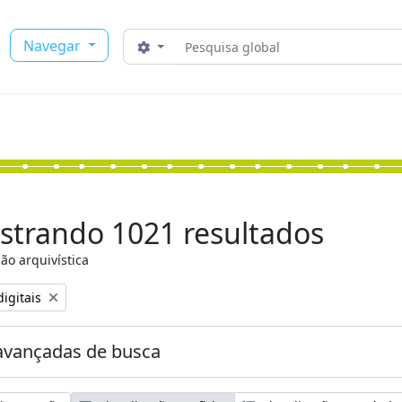
Buscar
Navegar
Opções de busca
strando 1021 resultados
ão arquivística
:
igitais
avançadas de busca