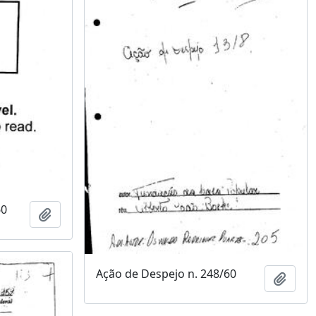
60
Adicionar a área de transferência
Ação de Despejo n. 248/60
Adici