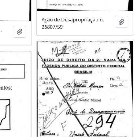
Ação de Desapropriação n.
Adici
26807/59
.
Adicionar a área de transferência