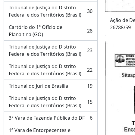
Tribunal de Justiça do Distrito
30
, 30 resultados
Federal e dos Territórios (Brasil)
Ação de De
Cartório do 1º Ofício de
26788/59
28
, 28 resultados
Planaltina (GO)
Tribunal de Justiça do Distrito
23
, 23 resultados
Federal e dos Territórios (Brasil)
Tribunal de Justiça do Distrito
22
, 22 resultados
Federal e dos Territórios (Brasil)
Tribunal do Juri de Brasília
19
, 19 resultados
Tribunal de Justiça do Distrito
15
, 15 resultados
Federal e dos Territórios (Brasil)
3° Vara de Fazenda Pública do DF
6
, 6 resultados
1ª Vara de Entorpecentes e