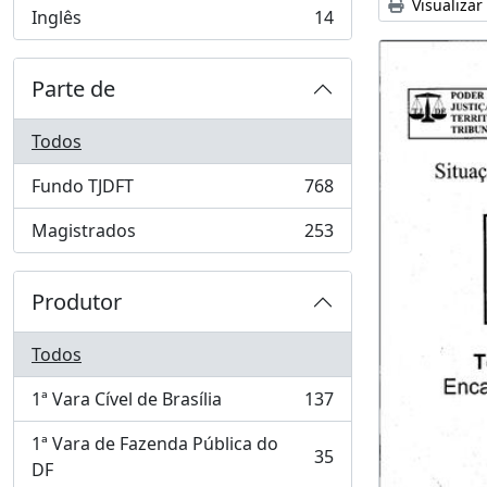
Visualizar
Inglês
14
, 14 resultados
Parte de
Todos
Fundo TJDFT
768
, 768 resultados
Magistrados
253
, 253 resultados
Produtor
Todos
1ª Vara Cível de Brasília
137
, 137 resultados
1ª Vara de Fazenda Pública do
35
, 35 resultados
DF