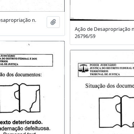
sapropriação n.
Adicionar a área de transferência
Ação de Desapropriação n
26796/59