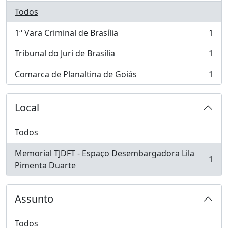
Todos
1ª Vara Criminal de Brasília
1
, 1 resultados
Tribunal do Juri de Brasília
1
, 1 resultados
Comarca de Planaltina de Goiás
1
, 1 resultados
Local
Todos
Memorial TJDFT - Espaço Desembargadora Lila
1
, 1 resultados
Pimenta Duarte
Assunto
Todos