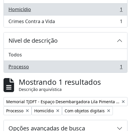
Homicídio
1
, 1 resultados
Crimes Contra a Vida
1
, 1 resultados
Nível de descrição
Todos
Processo
1
, 1 resultados
Mostrando 1 resultados
Descrição arquivística
Remover filtro:
Memorial TJDFT - Espaço Desembargadora Lila Pimenta Duarte
Remover filtro:
Remover filtro:
Remover filtro:
Processo
Homicídio
Com objetos digitais
Opções avançadas de busca