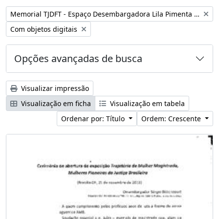
Remover filtro:
Memorial TJDFT - Espaço Desembargadora Lila Pimenta Duarte
Remover filtro:
Com objetos digitais
Opções avançadas de busca
Visualizar impressão
Visualização em ficha
Visualização em tabela
Ordenar por: Título
Ordem: Crescente