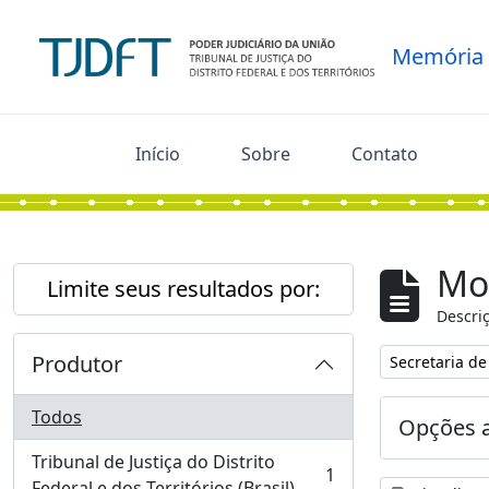
Skip to main content
Memória
Início
Sobre
Contato
Mo
Limite seus resultados por:
Descriç
Produtor
Remover filtro
Secretaria d
Todos
Opções 
Tribunal de Justiça do Distrito
1
, 1 resultados
Federal e dos Territórios (Brasil)