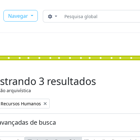
Buscar
Navegar
Opções de busca
strando 3 resultados
ão arquivística
:
e Recursos Humanos
avançadas de busca