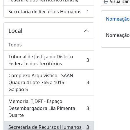
Visualizar
Secretaria de Recursos Humanos
1
, 1 resultados
Nomeação
Local
Nomeação
Todos
Tribunal de Justiça do Distrito
3
, 3 resultados
Federal e dos Territórios
Complexo Arquivístico - SAAN
Quadra 4 Lote 765 a 1015 -
3
, 3 resultados
Galpão 5
Memorial TJDFT - Espaço
Desembargadora Lila Pimenta
3
, 3 resultados
Duarte
Secretaria de Recursos Humanos
3