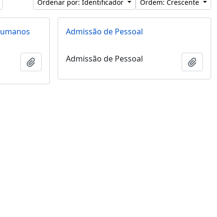
Ordenar por: Identificador
Ordem: Crescente
 Humanos
Admissão de Pessoal
Admissão de Pessoal
Adicionar a área de transferência
Adici