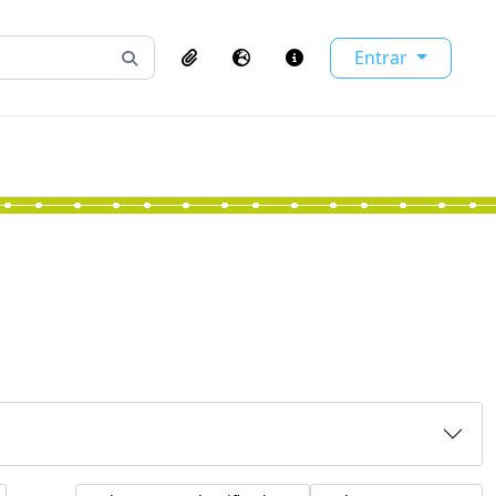
Entrar
Busque na página de navegação
Clipboard
Idioma
Atalhos