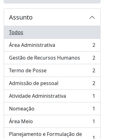
, 3 resultados
Assunto
Todos
Área Administrativa
2
, 2 resultados
Gestão de Recursos Humanos
2
, 2 resultados
Termo de Posse
2
, 2 resultados
Admissão de pessoal
2
, 2 resultados
Atividade Administrativa
1
, 1 resultados
Nomeação
1
, 1 resultados
Área Meio
1
, 1 resultados
Planejamento e Formulação de
1