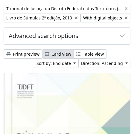
Remove filter:
Tribunal de Justiça do Distrito Federal e dos Territórios (Brasil)
Remove filter:
Remove filter:
Livro de Súmulas 2ª edição, 2019
With digital objects
Advanced search options
Print preview
Card view
Table view
Sort by: End date
Direction: Ascending