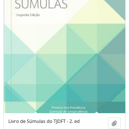
Livro de Súmulas do TJDFT - 2. ed
Add t