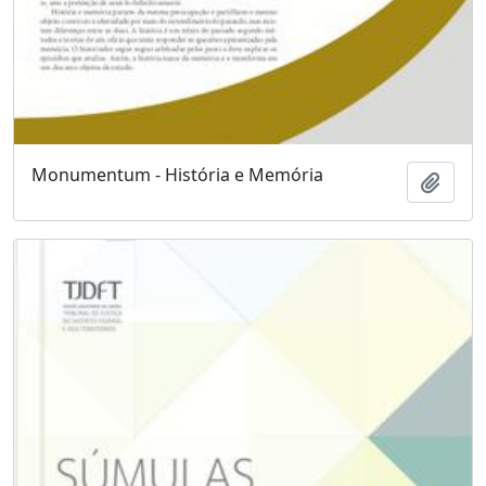
Monumentum - História e Memória
Add t