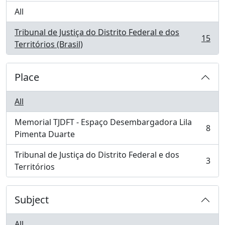
All
Tribunal de Justiça do Distrito Federal e dos
15
, 15 results
Territórios (Brasil)
Place
All
Memorial TJDFT - Espaço Desembargadora Lila
8
, 8 results
Pimenta Duarte
Tribunal de Justiça do Distrito Federal e dos
3
, 3 results
Territórios
Subject
All