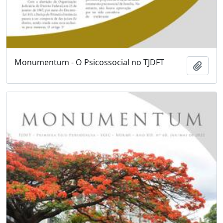
Monumentum - O Psicossocial no TJDFT
Add t