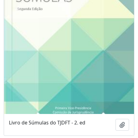
Livro de Súmulas do TJDFT - 2. ed
Add t