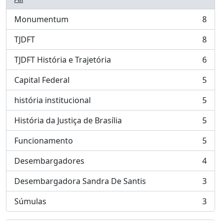
Monumentum
8
, 8 results
TJDFT
8
, 8 results
TJDFT História e Trajetória
6
, 6 results
Capital Federal
5
, 5 results
história institucional
5
, 5 results
História da Justiça de Brasília
5
, 5 results
Funcionamento
5
, 5 results
Desembargadores
4
, 4 results
Desembargadora Sandra De Santis
3
, 3 results
Súmulas
3
, 3 results