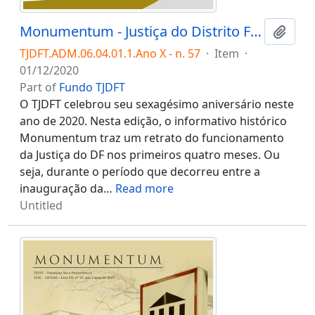
Monumentum - Justiça do Distrito Federal: um retrato dos quatro primeiros meses
Add t
TJDFT.ADM.06.04.01.1.Ano X - n. 57
·
Item
·
01/12/2020
Part of
Fundo TJDFT
O TJDFT celebrou seu sexagésimo aniversário neste
ano de 2020. Nesta edição, o informativo histórico
Monumentum traz um retrato do funcionamento
da Justiça do DF nos primeiros quatro meses. Ou
seja, durante o período que decorreu entre a
inauguração da
…
Read more
Untitled