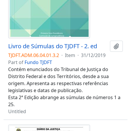
Livro de Súmulas do TJDFT - 2. ed
Add t
TJDFT.ADM.06.04.01.3.2
·
Item
·
31/12/2019
Part of
Fundo TJDFT
Contém enunciados do Tribunal de Justiça do
Distrito Federal e dos Territórios, desde a sua
origem. Apresenta as respectivas referências
legislativas e datas de publicação.
Esta 2ª Edição abrange as súmulas de números 1 a
25.
Untitled