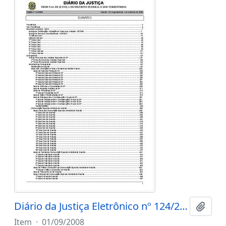
Diário da Justiça Eletrônico nº 124/2008
Add t
Item
·
01/09/2008