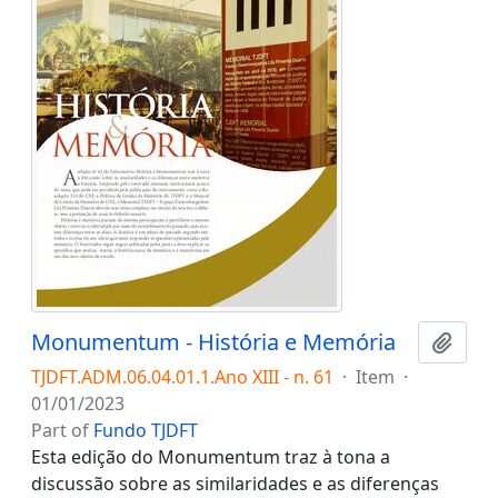
Monumentum - História e Memória
Add t
TJDFT.ADM.06.04.01.1.Ano XIII - n. 61
·
Item
·
01/01/2023
Part of
Fundo TJDFT
Esta edição do Monumentum traz à tona a
discussão sobre as similaridades e as diferenças