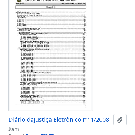
Diário daJustiça Eletrônico nº 1/2008
Add t
Item