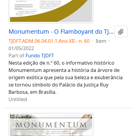
Monumentum - O Flamboyant do TJDFT: a história da árvore símbolo do Tribunal
Add t
TJDFT.ADM.06.04.01.1.Ano XII - n. 60
·
Item
·
01/05/2022
Part of
Fundo TJDFT
Nesta edição de n.º 60, o informativo histórico
Monumentum apresenta a história da árvore de
origem exótica que pela sua beleza e exuberância
se tornou símbolo do Palácio da Justiça Ruy
Barbosa, em Brasília.
Untitled