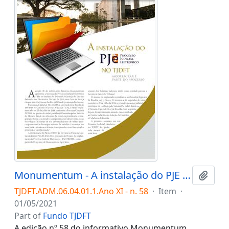
Monumentum - A instalação do PJE (Processo Judicial Eletrônico) no TJDFT: modernizar é parte do processo.
Add t
TJDFT.ADM.06.04.01.1.Ano XI - n. 58
·
Item
·
01/05/2021
Part of
Fundo TJDFT
A edição nº 58 do informativo Monumentum