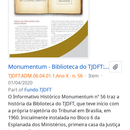
Monumentum - Biblioteca do TJDFT: uma história de preservação e acesso ao conhecimento
Add t
TJDFT.ADM.06.04.01.1.Ano X - n. 56
·
Item
·
01/04/2020
Part of
Fundo TJDFT
O Informativo Histórico Monumentum nº 56 traz a
história da Biblioteca do TJDFT, que teve início com
a própria trajetória do Tribunal em Brasília, em
1960. Inicialmente instalada no Bloco 6 da
Esplanada dos Ministérios, primeira casa da Justiça