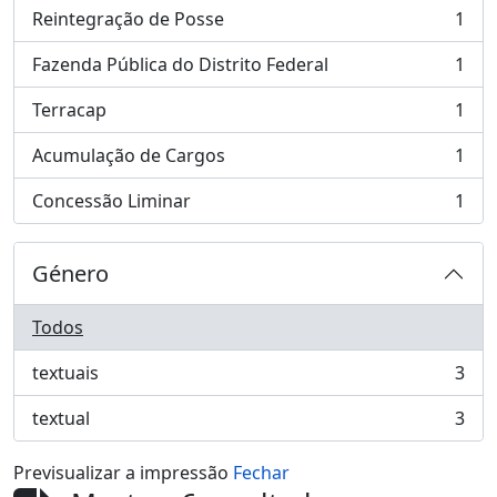
Reintegração de Posse
1
, 1 resultados
Fazenda Pública do Distrito Federal
1
, 1 resultados
Terracap
1
, 1 resultados
Acumulação de Cargos
1
, 1 resultados
Concessão Liminar
1
, 1 resultados
Género
Todos
textuais
3
, 3 resultados
textual
3
, 3 resultados
Previsualizar a impressão
Fechar