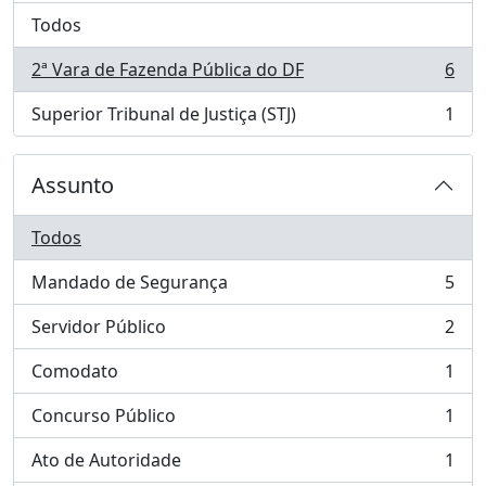
Todos
2ª Vara de Fazenda Pública do DF
6
, 6 resultados
Superior Tribunal de Justiça (STJ)
1
, 1 resultados
Assunto
Todos
Mandado de Segurança
5
, 5 resultados
Servidor Público
2
, 2 resultados
Comodato
1
, 1 resultados
Concurso Público
1
, 1 resultados
Ato de Autoridade
1
, 1 resultados