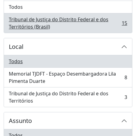
Todos
Tribunal de Justiça do Distrito Federal e dos
15
, 15 resultados
Territórios (Brasil)
Local
Todos
Memorial TJDFT - Espaço Desembargadora Lila
8
, 8 resultados
Pimenta Duarte
Tribunal de Justiça do Distrito Federal e dos
3
, 3 resultados
Territórios
Assunto
Todos