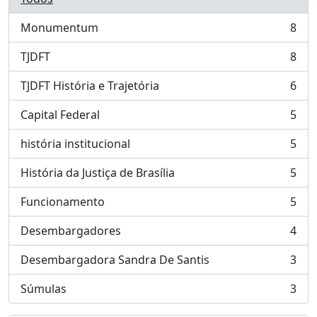
Monumentum
8
, 8 resultados
TJDFT
8
, 8 resultados
TJDFT História e Trajetória
6
, 6 resultados
Capital Federal
5
, 5 resultados
história institucional
5
, 5 resultados
História da Justiça de Brasília
5
, 5 resultados
Funcionamento
5
, 5 resultados
Desembargadores
4
, 4 resultados
Desembargadora Sandra De Santis
3
, 3 resultados
Súmulas
3
, 3 resultados