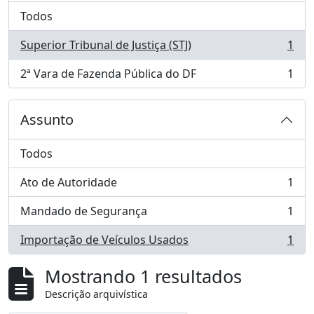
Todos
Superior Tribunal de Justiça (STJ)
1
, 1 resultados
2ª Vara de Fazenda Pública do DF
1
, 1 resultados
Assunto
Todos
Ato de Autoridade
1
, 1 resultados
Mandado de Segurança
1
, 1 resultados
Importação de Veículos Usados
1
, 1 resultados
Mostrando 1 resultados
Descrição arquivística