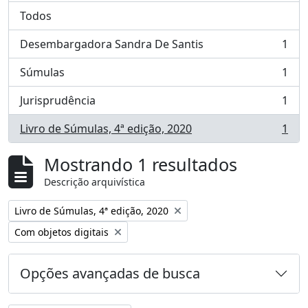
Todos
Desembargadora Sandra De Santis
1
, 1 resultados
Súmulas
1
, 1 resultados
Jurisprudência
1
, 1 resultados
Livro de Súmulas, 4ª edição, 2020
1
, 1 resultados
Mostrando 1 resultados
Descrição arquivística
Remover filtro:
Livro de Súmulas, 4ª edição, 2020
Remover filtro:
Com objetos digitais
Opções avançadas de busca