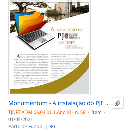
Monumentum - A instalação do PJE (Processo Judicial Eletrônico) no TJDFT: modernizar é parte do processo.
Adici
TJDFT.ADM.06.04.01.1.Ano XI - n. 58
·
Item
·
01/05/2021
Parte de
Fundo TJDFT