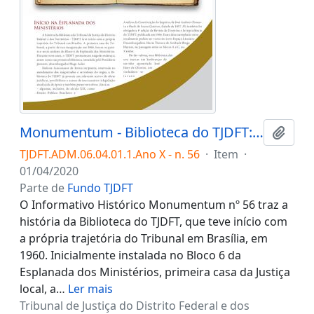
Monumentum - Biblioteca do TJDFT: uma história de preservação e acesso ao conhecimento
Adici
TJDFT.ADM.06.04.01.1.Ano X - n. 56
·
Item
·
01/04/2020
Parte de
Fundo TJDFT
O Informativo Histórico Monumentum nº 56 traz a
história da Biblioteca do TJDFT, que teve início com
a própria trajetória do Tribunal em Brasília, em
1960. Inicialmente instalada no Bloco 6 da
Esplanada dos Ministérios, primeira casa da Justiça
local, a
…
Ler mais
Tribunal de Justiça do Distrito Federal e dos