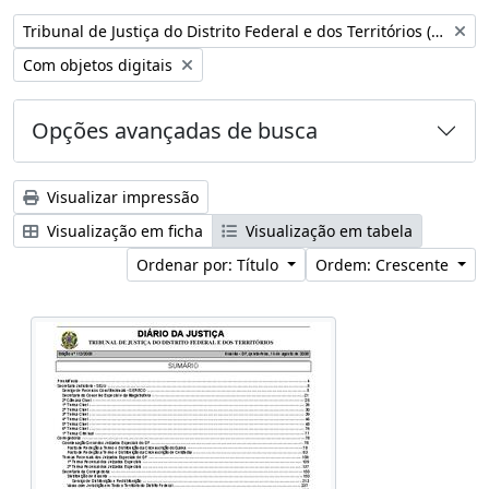
Remover filtro:
Tribunal de Justiça do Distrito Federal e dos Territórios (Brasil)
Remover filtro:
Com objetos digitais
Opções avançadas de busca
Visualizar impressão
Visualização em ficha
Visualização em tabela
Ordenar por: Título
Ordem: Crescente