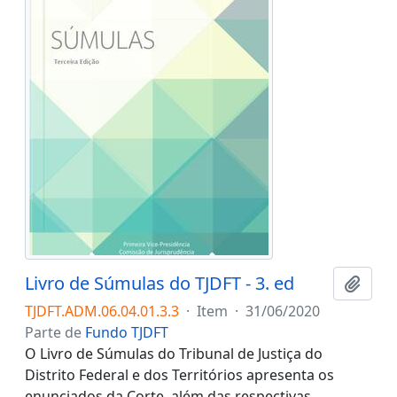
Livro de Súmulas do TJDFT - 3. ed
Adici
TJDFT.ADM.06.04.01.3.3
·
Item
·
31/06/2020
Parte de
Fundo TJDFT
O Livro de Súmulas do Tribunal de Justiça do
Distrito Federal e dos Territórios apresenta os
enunciados da Corte, além das respectivas