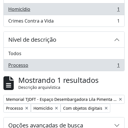
Homicídio
1
, 1 resultados
Crimes Contra a Vida
1
, 1 resultados
Nível de descrição
Todos
Processo
1
, 1 resultados
Mostrando 1 resultados
Descrição arquivística
Remover filtro:
Memorial TJDFT - Espaço Desembargadora Lila Pimenta Duarte
Remover filtro:
Remover filtro:
Remover filtro:
Processo
Homicídio
Com objetos digitais
Opções avançadas de busca