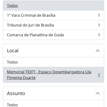
Todos
1ª Vara Criminal de Brasília
1
, 1 resultados
Tribunal do Juri de Brasília
1
, 1 resultados
Comarca de Planaltina de Goiás
1
, 1 resultados
Local
Todos
Memorial TJDFT - Espaço Desembargadora Lila
1
, 1 resultados
Pimenta Duarte
Assunto
Todos