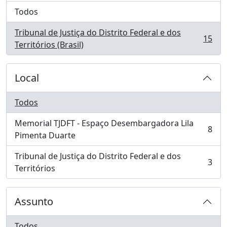
Todos
Tribunal de Justiça do Distrito Federal e dos
15
, 15 resultados
Territórios (Brasil)
Local
Todos
Memorial TJDFT - Espaço Desembargadora Lila
8
, 8 resultados
Pimenta Duarte
Tribunal de Justiça do Distrito Federal e dos
3
, 3 resultados
Territórios
Assunto
Todos