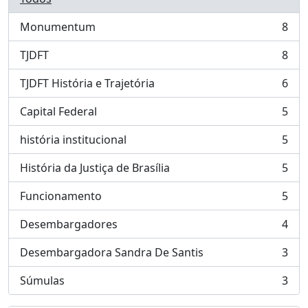
Monumentum
8
, 8 resultados
TJDFT
8
, 8 resultados
TJDFT História e Trajetória
6
, 6 resultados
Capital Federal
5
, 5 resultados
história institucional
5
, 5 resultados
História da Justiça de Brasília
5
, 5 resultados
Funcionamento
5
, 5 resultados
Desembargadores
4
, 4 resultados
Desembargadora Sandra De Santis
3
, 3 resultados
Súmulas
3
, 3 resultados