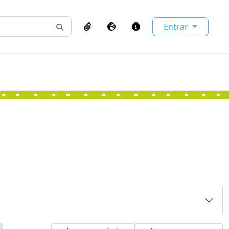
Entrar
Busque na página de navegação
Clipboard
Idioma
Atalhos