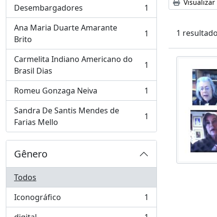
Visualizar
Desembargadores
1
, 1 resultados
Ana Maria Duarte Amarante
1 resultado
1
, 1 resultados
Brito
Carmelita Indiano Americano do
1
, 1 resultados
Brasil Dias
Romeu Gonzaga Neiva
1
, 1 resultados
Sandra De Santis Mendes de
1
, 1 resultados
Farias Mello
Gênero
Todos
Iconográfico
1
, 1 resultados