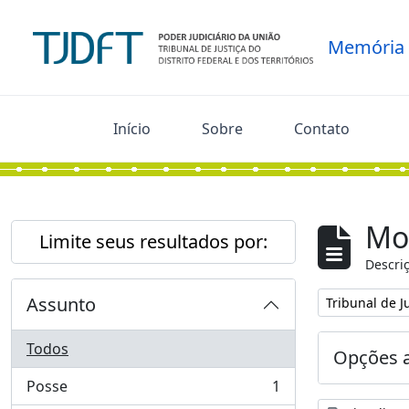
Skip to main content
Memória
Início
Sobre
Contato
Mo
Limite seus resultados por:
Descriç
Assunto
Remover filtro
Tribunal de Ju
Todos
Opções 
Posse
1
, 1 resultados