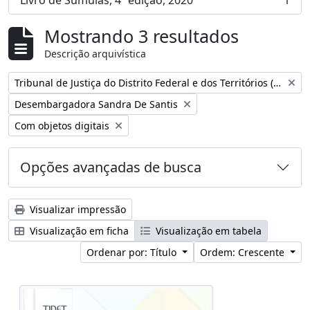
Livro de Súmulas, 4ª edição, 2020
1
, 1 resultados
Mostrando 3 resultados
Descrição arquivística
Remover filtro:
Tribunal de Justiça do Distrito Federal e dos Territórios (Brasil)
Remover filtro:
Desembargadora Sandra De Santis
Remover filtro:
Com objetos digitais
Opções avançadas de busca
Visualizar impressão
Visualização em ficha
Visualização em tabela
Ordenar por: Título
Ordem: Crescente