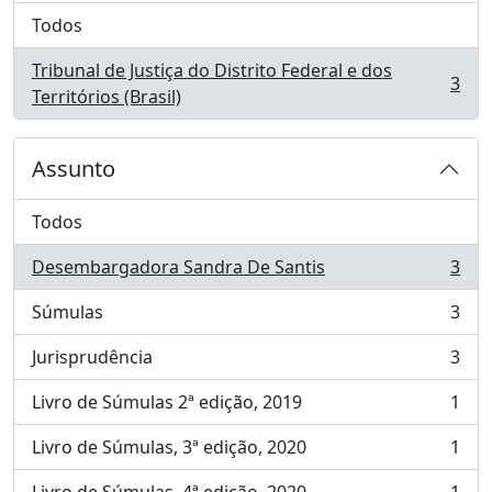
Todos
Tribunal de Justiça do Distrito Federal e dos
3
, 3 resultados
Territórios (Brasil)
Assunto
Todos
Desembargadora Sandra De Santis
3
, 3 resultados
Súmulas
3
, 3 resultados
Jurisprudência
3
, 3 resultados
Livro de Súmulas 2ª edição, 2019
1
, 1 resultados
Livro de Súmulas, 3ª edição, 2020
1
, 1 resultados