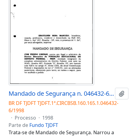
Mandado de Segurança n. 046432-6/1998
Adici
BR DF TJDFT TJDFT.1ª.CIRCBSB.160.165.1.046432-
6/1998
·
Processo
·
1998
Parte de
Fundo TJDFT
Trata-se de Mandado de Segurança. Narrou a