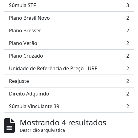
Súmula STF
3
, 3 resultados
Plano Brasil Novo
2
, 2 resultados
Plano Bresser
2
, 2 resultados
Plano Verão
2
, 2 resultados
Plano Cruzado
2
, 2 resultados
Unidade de Referência de Preço - URP
2
, 2 resultados
Reajuste
2
, 2 resultados
Direito Adquirido
2
, 2 resultados
Súmula Vinculante 39
2
, 2 resultados
Mostrando 4 resultados
Descrição arquivística