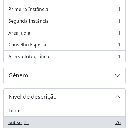
, 1 resultados
Primeira Instância
1
, 1 resultados
Segunda Instância
1
, 1 resultados
Área Judial
1
, 1 resultados
Conselho Especial
1
, 1 resultados
Acervo fotográfico
1
, 1 resultados
Género
Nível de descrição
Todos
Subseção
26
, 26 resultados