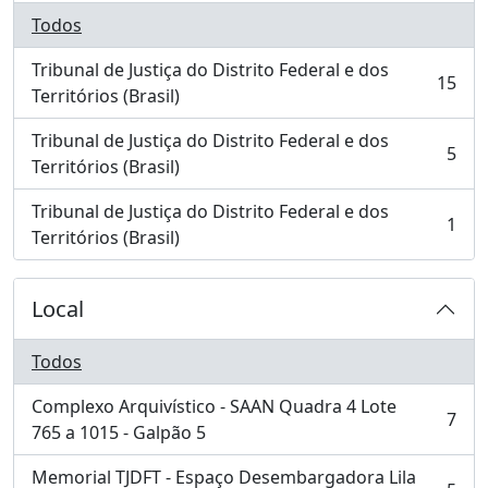
Todos
Tribunal de Justiça do Distrito Federal e dos
15
, 15 resultados
Territórios (Brasil)
Tribunal de Justiça do Distrito Federal e dos
5
, 5 resultados
Territórios (Brasil)
Tribunal de Justiça do Distrito Federal e dos
1
, 1 resultados
Territórios (Brasil)
Local
Todos
Complexo Arquivístico - SAAN Quadra 4 Lote
7
, 7 resultados
765 a 1015 - Galpão 5
Memorial TJDFT - Espaço Desembargadora Lila