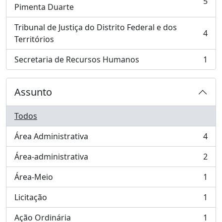
5
, 5 resultados
Pimenta Duarte
Tribunal de Justiça do Distrito Federal e dos
4
, 4 resultados
Territórios
Secretaria de Recursos Humanos
1
, 1 resultados
Assunto
Todos
Área Administrativa
4
, 4 resultados
Área-administrativa
2
, 2 resultados
Área-Meio
1
, 1 resultados
Licitação
1
, 1 resultados
Ação Ordinária
1