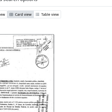
iew
Card view
Table view