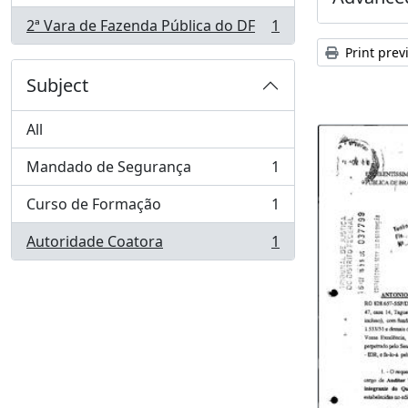
2ª Vara de Fazenda Pública do DF
1
, 1 results
Print prev
Subject
All
Mandado de Segurança
1
, 1 results
Curso de Formação
1
, 1 results
Autoridade Coatora
1
, 1 results