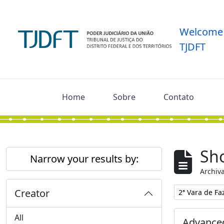
Skip to main content
Welcome 
TJDFT
Home
Sobre
Contato
Sho
Narrow your results by:
Archiva
Creator
Remove filter:
2ª Vara de Fa
All
Advanced