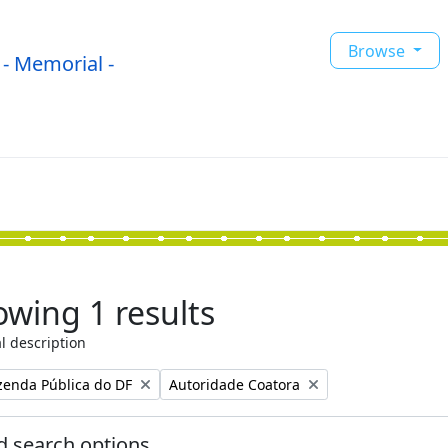
Browse
- Memorial -
wing 1 results
l description
Remove filter:
zenda Pública do DF
Autoridade Coatora
 search options