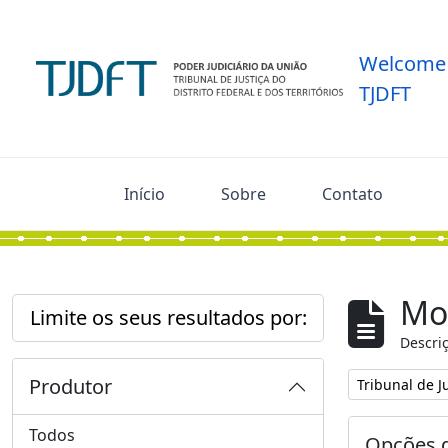
Skip to main content
Welcome 
TJDFT
Início
Sobre
Contato
Mos
Limite os seus resultados por:
Descriç
Produtor
Remover filtro
Tribunal de Ju
Todos
Opções d