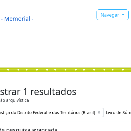
Navegar
- Memorial -
trar 1 resultados
ão arquivística
:
Remover filtr
stiça do Distrito Federal e dos Territórios (Brasil)
Livro de Súm
e pesquisa avançada