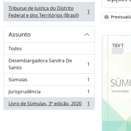
Tribunal de Justiça do Distrito
1
, 1 resultados
Federal e dos Territórios (Brasil)
Previsuali
Assunto
Todos
Desembargadora Sandra De
1
, 1 resultados
Santis
Súmulas
1
, 1 resultados
Jurisprudência
1
, 1 resultados
Livro de Súmulas, 3ª edição, 2020
1
, 1 resultados