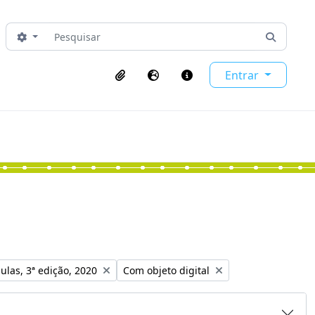
Pesquisar
Opções de busca
Busque 
Entrar
Área de transferência
Idioma
Ligações rápidas
o:
Remover filtro:
ulas, 3ª edição, 2020
Com objeto digital