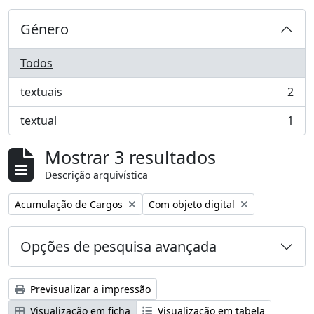
Género
Todos
textuais
2
, 2 resultados
textual
1
, 1 resultados
Mostrar 3 resultados
Descrição arquivística
Remover filtro:
Remover filtro:
Acumulação de Cargos
Com objeto digital
Opções de pesquisa avançada
Previsualizar a impressão
Visualização em ficha
Visualização em tabela