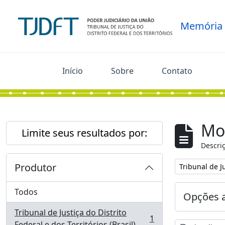
Skip to main content
Memória
Início
Sobre
Contato
Mo
Limite seus resultados por:
Descriç
Produtor
Remover filtro
Tribunal de Ju
Todos
Opções 
Tribunal de Justiça do Distrito
1
, 1 resultados
Federal e dos Territórios (Brasil)