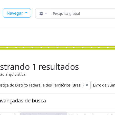
Buscar
Navegar
Opções de busca
strando 1 resultados
ão arquivística
:
Remover filtr
stiça do Distrito Federal e dos Territórios (Brasil)
Livro de Súm
avançadas de busca