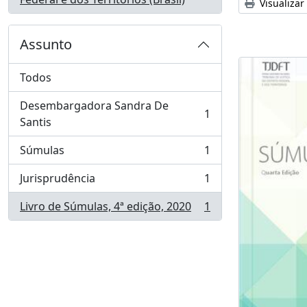
Visualizar
Assunto
Todos
Desembargadora Sandra De
1
, 1 resultados
Santis
Súmulas
1
, 1 resultados
Jurisprudência
1
, 1 resultados
Livro de Súmulas, 4ª edição, 2020
1
, 1 resultados