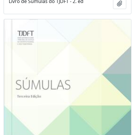
Livro de Súmulas do TJDFT - 2. ed
Adici