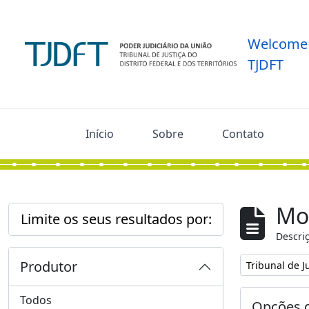
Skip to main content
Welcome 
TJDFT
Início
Sobre
Contato
Mos
Limite os seus resultados por:
Descriç
Produtor
Remover filtro
Tribunal de Ju
Todos
Opções d