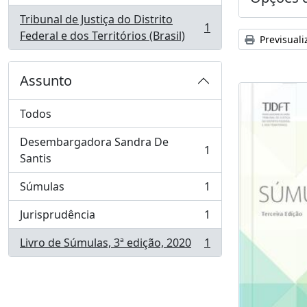
Tribunal de Justiça do Distrito
1
, 1 resultados
Federal e dos Territórios (Brasil)
Previsuali
Assunto
Todos
Desembargadora Sandra De
1
, 1 resultados
Santis
Súmulas
1
, 1 resultados
Jurisprudência
1
, 1 resultados
Livro de Súmulas, 3ª edição, 2020
1
, 1 resultados