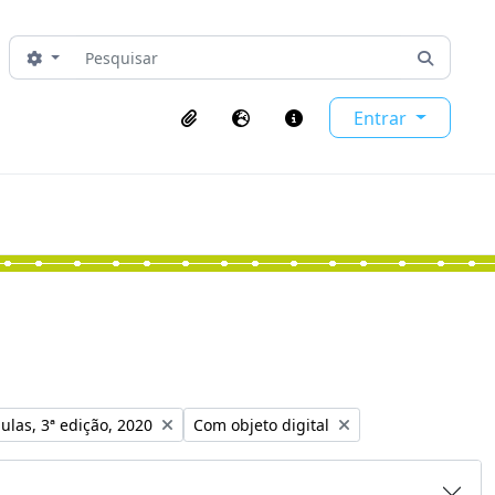
Pesquisar
Opções de busca
Busque 
Entrar
Área de transferência
Idioma
Ligações rápidas
o:
Remover filtro:
ulas, 3ª edição, 2020
Com objeto digital