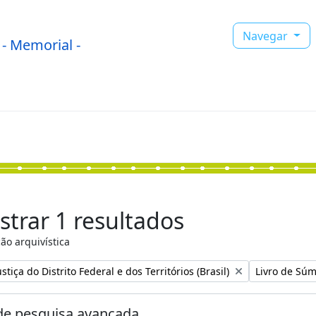
Navegar
- Memorial -
trar 1 resultados
ão arquivística
:
Remover filtr
stiça do Distrito Federal e dos Territórios (Brasil)
Livro de Súm
e pesquisa avançada